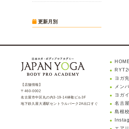
更新月別
HOM
RYT
ヨガ
【店舗情報】
メンバ
〒460-0002
ヨガ
名古屋市中区丸の内3-19-14林敬ビル3F
名古屋
地下鉄久屋大通駅セントラルパーク2A出口すぐ
島根校
Insta
エア