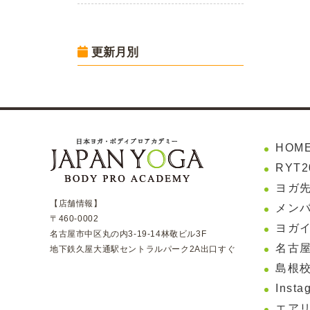
更新月別
HOM
RYT
ヨガ
【店舗情報】
メンバ
〒460-0002
ヨガ
名古屋市中区丸の内3-19-14林敬ビル3F
名古屋
地下鉄久屋大通駅セントラルパーク2A出口すぐ
島根校
Insta
エア