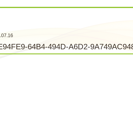
.07.16
E94FE9-64B4-494D-A6D2-9A749AC94