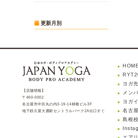
更新月別
HOM
RYT
ヨガ
【店舗情報】
メンバ
〒460-0002
ヨガ
名古屋市中区丸の内3-19-14林敬ビル3F
名古屋
地下鉄久屋大通駅セントラルパーク2A出口すぐ
島根校
Insta
エア