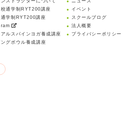
インストラクターについて
ニュース
校通学制RYT200講座
イベント
通学制RYT200講座
スクールブログ
gram
法人概要
リアルスパインヨガ養成講座
プライバシーポリシー
ギングボウル養成講座